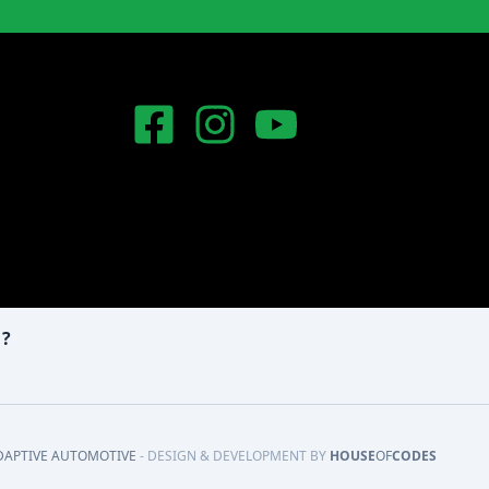
 ?
DAPTIVE AUTOMOTIVE
- DESIGN & DEVELOPMENT BY
HOUSE
OF
CODES