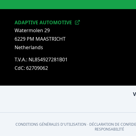
ADAPTIVE AUTOMOTIVE
Watermolen 29
6229 PM MAASTRICHT
Netherlands
T.V.A.: NL854927281B01
CdC: 62709062
V
CONDITIONS GÉNÉRALES D'UTILISATION
-
DÉCLARATION DE CONFIDE
RESPONSABILITÉ